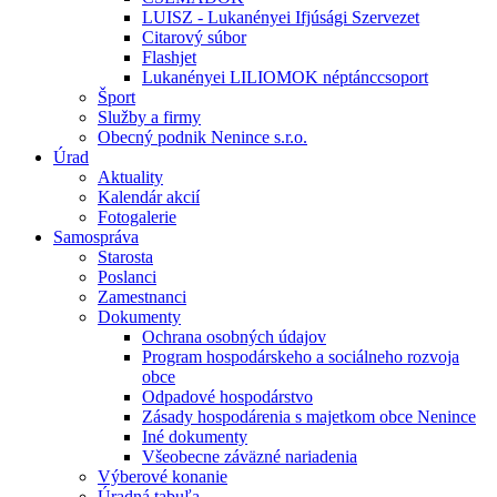
LUISZ - Lukanényei Ifjúsági Szervezet
Citarový súbor
Flashjet
Lukanényei LILIOMOK néptánccsoport
Šport
Služby a firmy
Obecný podnik Nenince s.r.o.
Úrad
Aktuality
Kalendár akcií
Fotogalerie
Samospráva
Starosta
Poslanci
Zamestnanci
Dokumenty
Ochrana osobných údajov
Program hospodárskeho a sociálneho rozvoja
obce
Odpadové hospodárstvo
Zásady hospodárenia s majetkom obce Nenince
Iné dokumenty
Všeobecne záväzné nariadenia
Výberové konanie
Úradná tabuľa