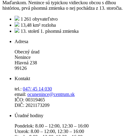
Maďarskom. Nenince sú typickou vidieckou obcou s dlhou
históriou, prvá písomná zmienka o nej pochádza z 13. storočia.
1 261
obyvateľstvo
13,48 km²
rozloha
13. století
1. písomná zmienka
Adresa
Obecný úrad
Nenince
Hlavná 238
99126
Kontakt
tel.:
047/ 45 14 030
email:
ocunenince@centrum.sk
IČO: 00319465
DIČ: 2021173209
Úradné hodiny
Pondelok: 8.00 – 12:00, 12:30 – 16:00
Utorok: 8.00 – 12:00, 12:30 – 16:00