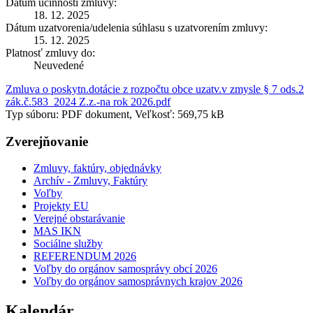
Dátum účinnosti zmluvy:
18. 12. 2025
Dátum uzatvorenia/udelenia súhlasu s uzatvorením zmluvy:
15. 12. 2025
Platnosť zmluvy do:
Neuvedené
Zmluva o poskytn.dotácie z rozpočtu obce uzatv.v zmysle § 7 ods.2
zák.č.583_2024 Z.z.-na rok 2026.pdf
Typ súboru: PDF dokument, Veľkosť: 569,75 kB
Zverejňovanie
Zmluvy, faktúry, objednávky
Archív - Zmluvy, Faktúry
Voľby
Projekty EU
Verejné obstarávanie
MAS IKN
Sociálne služby
REFERENDUM 2026
Voľby do orgánov samosprávy obcí 2026
Voľby do orgánov samosprávnych krajov 2026
Kalendár