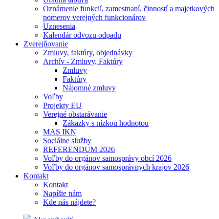
Oznámenie funkcií, zamestnaní, činností a majetkových
pomerov verejných funkcionárov
Uznesenia
Kalendár odvozu odpadu
Zverejňovanie
Zmluvy, faktúry, objednávky
Archív - Zmluvy, Faktúry
Zmluvy
Faktúry
Nájomné zmluvy
Voľby
Projekty EU
Verejné obstarávanie
Zákazky s nízkou hodnotou
MAS IKN
Sociálne služby
REFERENDUM 2026
Voľby do orgánov samosprávy obcí 2026
Voľby do orgánov samosprávnych krajov 2026
Kontakt
Kontakt
Napíšte nám
Kde nás nájdete?