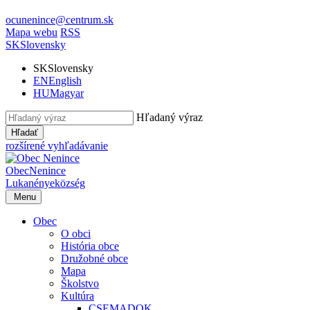
ocunenince@centrum.sk
Mapa webu
RSS
SK
Slovensky
SK
Slovensky
EN
English
HU
Magyar
Hľadaný výraz
Hľadať
rozšírené vyhľadávanie
Obec
Nenince
Lukanénye
község
Menu
Obec
O obci
História obce
Družobné obce
Mapa
Školstvo
Kultúra
CSEMADOK