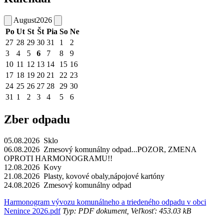
August
2026
Po
Ut
St
Št
Pia
So
Ne
27
28
29
30
31
1
2
3
4
5
6
7
8
9
10
11
12
13
14
15
16
17
18
19
20
21
22
23
24
25
26
27
28
29
30
31
1
2
3
4
5
6
Zber odpadu
05.08.2026 Sklo
06.08.2026 Zmesový komunálny odpad...POZOR, ZMENA
OPROTI HARMONOGRAMU!!
12.08.2026 Kovy
21.08.2026 Plasty, kovové obaly,nápojové kartóny
24.08.2026 Zmesový komunálny odpad
Harmonogram vývozu komunálneho a triedeného odpadu v obci
Nenince 2026.pdf
Typ: PDF dokument, Veľkosť: 453.03 kB