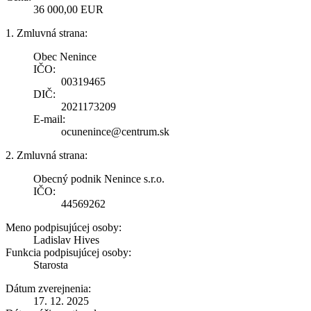
36 000,00 EUR
1. Zmluvná strana:
Obec Nenince
IČO:
00319465
DIČ:
2021173209
E-mail:
ocunenince@centrum.sk
2. Zmluvná strana:
Obecný podnik Nenince s.r.o.
IČO:
44569262
Meno podpisujúcej osoby:
Ladislav Hives
Funkcia podpisujúcej osoby:
Starosta
Dátum zverejnenia:
17. 12. 2025