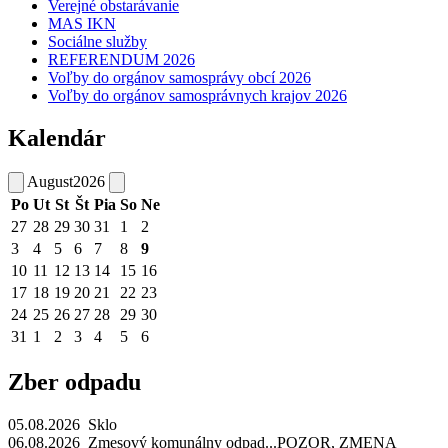
Verejné obstarávanie
MAS IKN
Sociálne služby
REFERENDUM 2026
Voľby do orgánov samosprávy obcí 2026
Voľby do orgánov samosprávnych krajov 2026
Kalendár
August
2026
Po
Ut
St
Št
Pia
So
Ne
27
28
29
30
31
1
2
3
4
5
6
7
8
9
10
11
12
13
14
15
16
17
18
19
20
21
22
23
24
25
26
27
28
29
30
31
1
2
3
4
5
6
Zber odpadu
05.08.2026 Sklo
06.08.2026 Zmesový komunálny odpad...POZOR, ZMENA