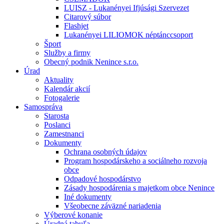
LUISZ - Lukanényei Ifjúsági Szervezet
Citarový súbor
Flashjet
Lukanényei LILIOMOK néptánccsoport
Šport
Služby a firmy
Obecný podnik Nenince s.r.o.
Úrad
Aktuality
Kalendár akcií
Fotogalerie
Samospráva
Starosta
Poslanci
Zamestnanci
Dokumenty
Ochrana osobných údajov
Program hospodárskeho a sociálneho rozvoja
obce
Odpadové hospodárstvo
Zásady hospodárenia s majetkom obce Nenince
Iné dokumenty
Všeobecne záväzné nariadenia
Výberové konanie
Úradná tabuľa