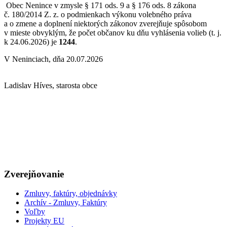
Obec Nenince v zmysle § 171 ods. 9 a § 176 ods. 8 zákona
č. 180/2014 Z. z. o podmienkach výkonu volebného práva
a o zmene a doplnení niektorých zákonov zverejňuje spôsobom
v mieste obvyklým, že počet občanov ku dňu vyhlásenia volieb (t. j.
k 24.06.2026) je
1244
.
V Neninciach, dňa 20.07.2026
Ladislav Híves, starosta obce
Zverejňovanie
Zmluvy, faktúry, objednávky
Archív - Zmluvy, Faktúry
Voľby
Projekty EU