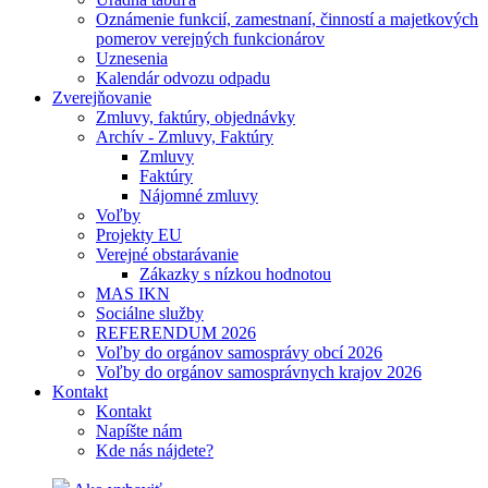
Oznámenie funkcií, zamestnaní, činností a majetkových
pomerov verejných funkcionárov
Uznesenia
Kalendár odvozu odpadu
Zverejňovanie
Zmluvy, faktúry, objednávky
Archív - Zmluvy, Faktúry
Zmluvy
Faktúry
Nájomné zmluvy
Voľby
Projekty EU
Verejné obstarávanie
Zákazky s nízkou hodnotou
MAS IKN
Sociálne služby
REFERENDUM 2026
Voľby do orgánov samosprávy obcí 2026
Voľby do orgánov samosprávnych krajov 2026
Kontakt
Kontakt
Napíšte nám
Kde nás nájdete?