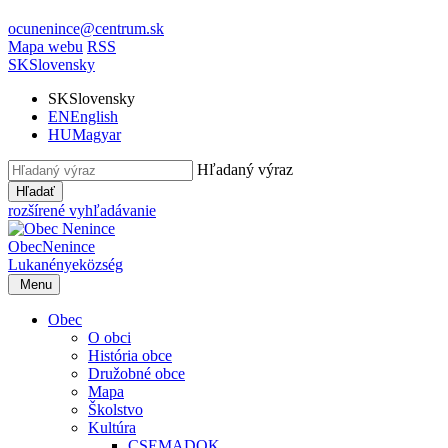
ocunenince@centrum.sk
Mapa webu
RSS
SK
Slovensky
SK
Slovensky
EN
English
HU
Magyar
Hľadaný výraz
Hľadať
rozšírené vyhľadávanie
Obec
Nenince
Lukanénye
község
Menu
Obec
O obci
História obce
Družobné obce
Mapa
Školstvo
Kultúra
CSEMADOK