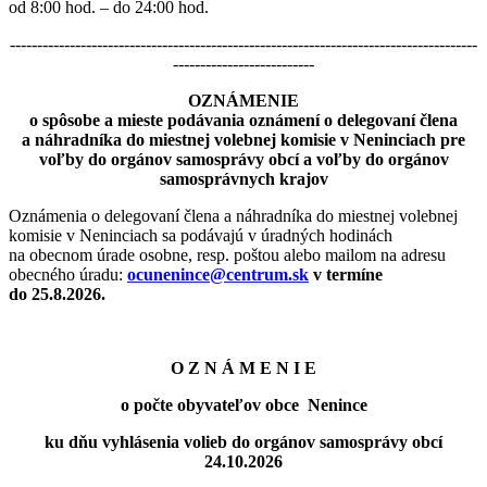
od 8:00 hod. – do 24:00 hod.
--------------------------------------------------------------------------------------
--------------------------
OZNÁMENIE
o spôsobe a mieste podávania oznámení o delegovaní člena
a náhradníka do miestnej volebnej komisie v Neninciach pre
voľby do orgánov samosprávy obcí a voľby do orgánov
samosprávnych krajov
Oznámenia o delegovaní člena a náhradníka do miestnej volebnej
komisie v Neninciach sa podávajú v úradných hodinách
na obecnom úrade osobne, resp. poštou alebo mailom na adresu
obecného úradu:
ocunenince@centrum.sk
v termíne
do 25.8.2026.
O Z N Á M E N I E
o počte obyvateľov obce Nenince
ku dňu vyhlásenia volieb do orgánov samosprávy obcí
24.10.2026