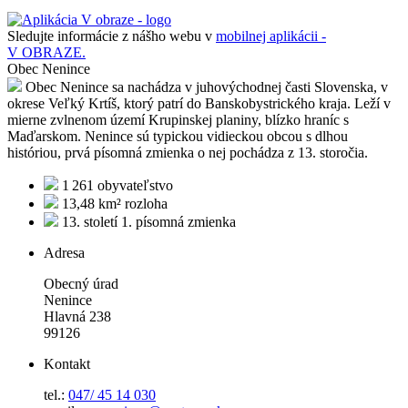
Sledujte informácie z nášho webu v
mobilnej aplikácii -
V OBRAZE.
Obec Nenince
Obec Nenince sa nachádza v juhovýchodnej časti Slovenska, v
okrese Veľký Krtíš, ktorý patrí do Banskobystrického kraja. Leží v
mierne zvlnenom území Krupinskej planiny, blízko hraníc s
Maďarskom. Nenince sú typickou vidieckou obcou s dlhou
históriou, prvá písomná zmienka o nej pochádza z 13. storočia.
1 261
obyvateľstvo
13,48 km²
rozloha
13. století
1. písomná zmienka
Adresa
Obecný úrad
Nenince
Hlavná 238
99126
Kontakt
tel.:
047/ 45 14 030