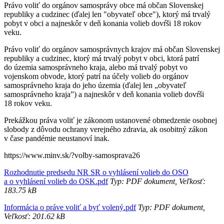
Právo voliť do orgánov samosprávy obce má občan Slovenskej
republiky a cudzinec (ďalej len "obyvateľ obce"), ktorý má trvalý
pobyt v obci a najneskôr v deň konania volieb dovŕši 18 rokov
veku.
Právo voliť do orgánov samosprávnych krajov má občan Slovenskej
republiky a cudzinec, ktorý má trvalý pobyt v obci, ktorá patrí
do územia samosprávneho kraja, alebo má trvalý pobyt vo
vojenskom obvode, ktorý patrí na účely volieb do orgánov
samosprávneho kraja do jeho územia (ďalej len „obyvateľ
samosprávneho kraja”) a najneskôr v deň konania volieb dovŕši
18 rokov veku.
Prekážkou práva voliť je zákonom ustanovené obmedzenie osobnej
slobody z dôvodu ochrany verejného zdravia, ak osobitný zákon
v čase pandémie neustanoví inak.
https://www.minv.sk/?volby-samosprava26
Rozhodnutie predsedu NR SR o vyhlásení volieb do OSO
a o vyhlásení volieb do OSK.pdf
Typ: PDF dokument, Veľkosť:
183.75 kB
Informácia o práve voliť a byť volený.pdf
Typ: PDF dokument,
Veľkosť: 201.62 kB