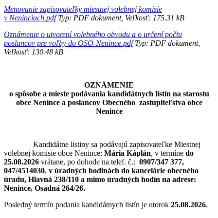
Menovanie zapisovateľky miestnej volebnej komisie
v Neninciach.pdf
Typ: PDF dokument, Veľkosť: 175.31 kB
Oznámenie o utvorení volebného obvodu a o určení počtu
poslancov pre voľby do OSO-Nenince.pdf
Typ: PDF dokument,
Veľkosť: 130.48 kB
OZNÁMENIE
o spôsobe a mieste podávania kandidátnych listín na starostu
obce Nenince a poslancov Obecného zastupiteľstva obce
Nenince
Kandidátne listiny sa podávajú zapisovateľke Miestnej
volebnej komisie obce Nenince:
Mária Káplán
, v termíne
do
25.08.2026
vrátane, po dohode na telef. č.:
0907/347 377,
047/4514030
,
v úradných hodinách do kancelárie obecného
úradu, Hlavná 238/110 a mimo úradných hodín na adrese:
Nenince, Osadná 264/26.
Posledný termín podania kandidátnych listín je utorok
25.08.2026
,