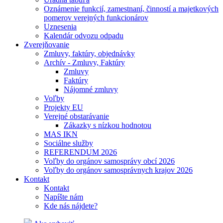
Oznámenie funkcií, zamestnaní, činností a majetkových
pomerov verejných funkcionárov
Uznesenia
Kalendár odvozu odpadu
Zverejňovanie
Zmluvy, faktúry, objednávky
Archív - Zmluvy, Faktúry
Zmluvy
Faktúry
Nájomné zmluvy
Voľby
Projekty EU
Verejné obstarávanie
Zákazky s nízkou hodnotou
MAS IKN
Sociálne služby
REFERENDUM 2026
Voľby do orgánov samosprávy obcí 2026
Voľby do orgánov samosprávnych krajov 2026
Kontakt
Kontakt
Napíšte nám
Kde nás nájdete?