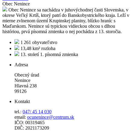
Obec Nenince
Obec Nenince sa nachádza v juhovýchodnej časti Slovenska, v
okrese Veľký Krtíš, ktorý patrí do Banskobystrického kraja. Leží v
mierne zvlnenom území Krupinskej planiny, blízko hraníc s
Maďarskom. Nenince sú typickou vidieckou obcou s dlhou
históriou, prvá písomná zmienka o nej pochádza z 13. storočia.
1 261
obyvateľstvo
13,48 km²
rozloha
13. století
1. písomná zmienka
Adresa
Obecný úrad
Nenince
Hlavná 238
99126
Kontakt
tel.:
047/ 45 14 030
email:
ocunenince@centrum.sk
IČO: 00319465
DIČ: 2021173209