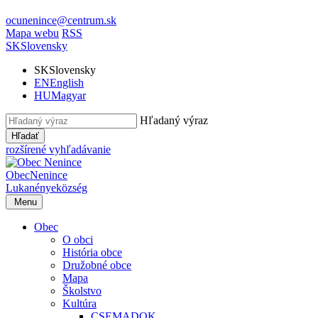
ocunenince@centrum.sk
Mapa webu
RSS
SK
Slovensky
SK
Slovensky
EN
English
HU
Magyar
Hľadaný výraz
Hľadať
rozšírené vyhľadávanie
Obec
Nenince
Lukanénye
község
Menu
Obec
O obci
História obce
Družobné obce
Mapa
Školstvo
Kultúra
CSEMADOK