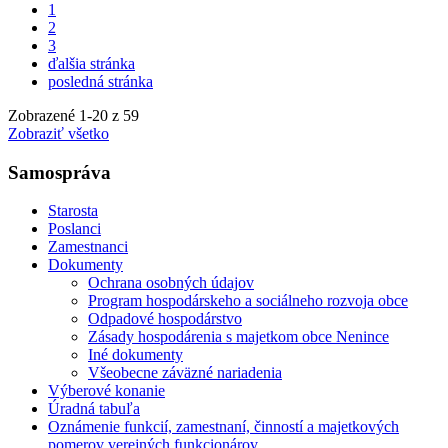
1
2
3
ďalšia stránka
posledná stránka
Zobrazené
1
-
20
z 59
Zobraziť všetko
Samospráva
Starosta
Poslanci
Zamestnanci
Dokumenty
Ochrana osobných údajov
Program hospodárskeho a sociálneho rozvoja obce
Odpadové hospodárstvo
Zásady hospodárenia s majetkom obce Nenince
Iné dokumenty
Všeobecne záväzné nariadenia
Výberové konanie
Úradná tabuľa
Oznámenie funkcií, zamestnaní, činností a majetkových
pomerov verejných funkcionárov