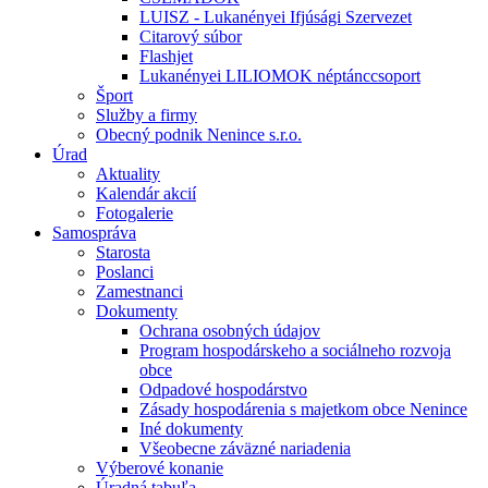
LUISZ - Lukanényei Ifjúsági Szervezet
Citarový súbor
Flashjet
Lukanényei LILIOMOK néptánccsoport
Šport
Služby a firmy
Obecný podnik Nenince s.r.o.
Úrad
Aktuality
Kalendár akcií
Fotogalerie
Samospráva
Starosta
Poslanci
Zamestnanci
Dokumenty
Ochrana osobných údajov
Program hospodárskeho a sociálneho rozvoja
obce
Odpadové hospodárstvo
Zásady hospodárenia s majetkom obce Nenince
Iné dokumenty
Všeobecne záväzné nariadenia
Výberové konanie
Úradná tabuľa