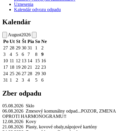
Uznesenia
Kalendár odvozu odpadu
Kalendár
August
2026
Po
Ut
St
Št
Pia
So
Ne
27
28
29
30
31
1
2
3
4
5
6
7
8
9
10
11
12
13
14
15
16
17
18
19
20
21
22
23
24
25
26
27
28
29
30
31
1
2
3
4
5
6
Zber odpadu
05.08.2026 Sklo
06.08.2026 Zmesový komunálny odpad...POZOR, ZMENA
OPROTI HARMONOGRAMU!!
12.08.2026 Kovy
21.08.2026 Plasty, kovové obaly,nápojové kartóny