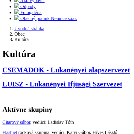
Ako vybaviť
Odpady
Fotogaléria
Obecný podnik Nenince s.r.o.
Úvodná stránka
Obec
Kultúra
Kultúra
CSEMADOK - Lukanényei alapszervezet
LUISZ - Lukanényei Ifjúsági Szervezet
Aktívne skupiny
Citarový súbor
, vedúci: Ladislav Tóth
Flashjet
rocková skupina, vedúci: Katyi Gábor, Híves László