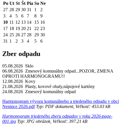
Po
Ut
St
Št
Pia
So
Ne
27
28
29
30
31
1
2
3
4
5
6
7
8
9
10
11
12
13
14
15
16
17
18
19
20
21
22
23
24
25
26
27
28
29
30
31
1
2
3
4
5
6
Zber odpadu
05.08.2026 Sklo
06.08.2026 Zmesový komunálny odpad...POZOR, ZMENA
OPROTI HARMONOGRAMU!!
12.08.2026 Kovy
21.08.2026 Plasty, kovové obaly,nápojové kartóny
24.08.2026 Zmesový komunálny odpad
Harmonogram vývozu komunálneho a triedeného odpadu v obci
Nenince 2026.pdf
Typ: PDF dokument, Veľkosť: 453.03 kB
Harmonogram triedeného zberu odpadov v roku 2026-page-
001.jpg
Typ: JPG obrázok, Veľkosť: 397.21 kB