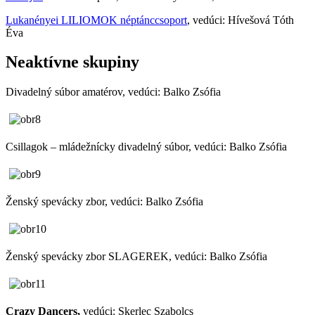
Lukanényei LILIOMOK néptánccsoport
, vedúci: Hívešová Tóth
Éva
Neaktívne skupiny
Divadelný súbor amatérov, vedúci: Balko Zsófia
Csillagok – mládežnícky divadelný súbor, vedúci: Balko Zsófia
Ženský spevácky zbor, vedúci: Balko Zsófia
Ženský spevácky zbor SLAGEREK, vedúci: Balko Zsófia
Crazy Dancers,
vedúci: Skerlec Szabolcs