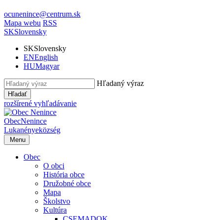
ocunenince@centrum.sk
Mapa webu
RSS
SK
Slovensky
SK
Slovensky
EN
English
HU
Magyar
Hľadaný výraz
Hľadať
rozšírené vyhľadávanie
Obec
Nenince
Lukanénye
község
Menu
Obec
O obci
História obce
Družobné obce
Mapa
Školstvo
Kultúra
CSEMADOK