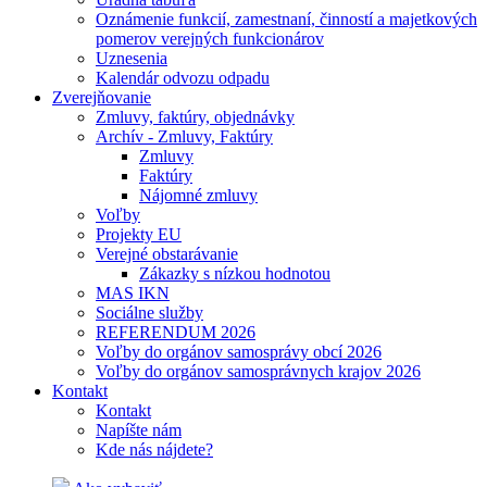
Oznámenie funkcií, zamestnaní, činností a majetkových
pomerov verejných funkcionárov
Uznesenia
Kalendár odvozu odpadu
Zverejňovanie
Zmluvy, faktúry, objednávky
Archív - Zmluvy, Faktúry
Zmluvy
Faktúry
Nájomné zmluvy
Voľby
Projekty EU
Verejné obstarávanie
Zákazky s nízkou hodnotou
MAS IKN
Sociálne služby
REFERENDUM 2026
Voľby do orgánov samosprávy obcí 2026
Voľby do orgánov samosprávnych krajov 2026
Kontakt
Kontakt
Napíšte nám
Kde nás nájdete?