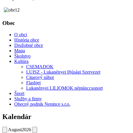
Obec
O obci
História obce
Družobné obce
Mapa
Školstvo
Kultúra
CSEMADOK
LUISZ - Lukanényei Ifjúsági Szervezet
Citarový súbor
Flashjet
Lukanényei LILIOMOK néptánccsoport
Šport
Služby a firmy
Obecný podnik Nenince s.r.o.
Kalendár
August
2026