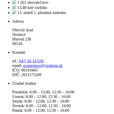
1 261
obyvateľstvo
13,48 km²
rozloha
13. století
1. písomná zmienka
Adresa
Obecný úrad
Nenince
Hlavná 238
99126
Kontakt
tel.:
047/ 45 14 030
email:
ocunenince@centrum.sk
IČO: 00319465
DIČ: 2021173209
Úradné hodiny
Pondelok: 8.00 – 12:00, 12:30 – 16:00
Utorok: 8.00 – 12:00, 12:30 – 16:00
Streda: 8.00 – 12:00, 12:30 – 16:00
Štvrtok: 8.00 – 12:00, 12:30 – 16:00
Piatok: 8.00 – 12:00, 12:30 – 16:00