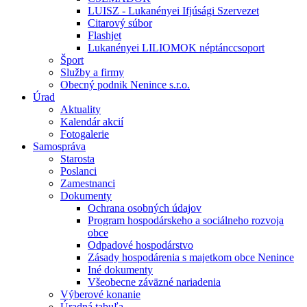
LUISZ - Lukanényei Ifjúsági Szervezet
Citarový súbor
Flashjet
Lukanényei LILIOMOK néptánccsoport
Šport
Služby a firmy
Obecný podnik Nenince s.r.o.
Úrad
Aktuality
Kalendár akcií
Fotogalerie
Samospráva
Starosta
Poslanci
Zamestnanci
Dokumenty
Ochrana osobných údajov
Program hospodárskeho a sociálneho rozvoja
obce
Odpadové hospodárstvo
Zásady hospodárenia s majetkom obce Nenince
Iné dokumenty
Všeobecne záväzné nariadenia
Výberové konanie
Úradná tabuľa