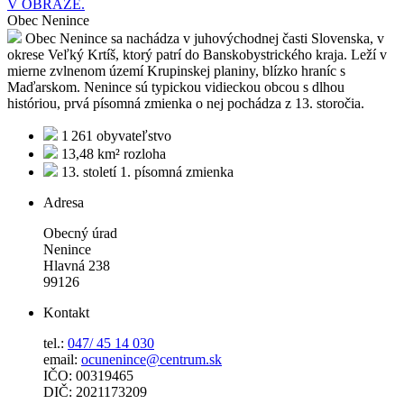
V OBRAZE.
Obec Nenince
Obec Nenince sa nachádza v juhovýchodnej časti Slovenska, v
okrese Veľký Krtíš, ktorý patrí do Banskobystrického kraja. Leží v
mierne zvlnenom území Krupinskej planiny, blízko hraníc s
Maďarskom. Nenince sú typickou vidieckou obcou s dlhou
históriou, prvá písomná zmienka o nej pochádza z 13. storočia.
1 261
obyvateľstvo
13,48 km²
rozloha
13. století
1. písomná zmienka
Adresa
Obecný úrad
Nenince
Hlavná 238
99126
Kontakt
tel.:
047/ 45 14 030
email:
ocunenince@centrum.sk
IČO: 00319465
DIČ: 2021173209