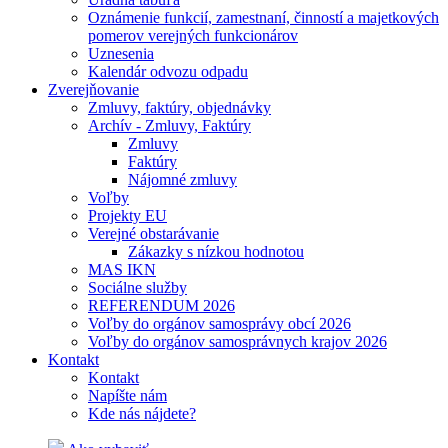
Oznámenie funkcií, zamestnaní, činností a majetkových
pomerov verejných funkcionárov
Uznesenia
Kalendár odvozu odpadu
Zverejňovanie
Zmluvy, faktúry, objednávky
Archív - Zmluvy, Faktúry
Zmluvy
Faktúry
Nájomné zmluvy
Voľby
Projekty EU
Verejné obstarávanie
Zákazky s nízkou hodnotou
MAS IKN
Sociálne služby
REFERENDUM 2026
Voľby do orgánov samosprávy obcí 2026
Voľby do orgánov samosprávnych krajov 2026
Kontakt
Kontakt
Napíšte nám
Kde nás nájdete?