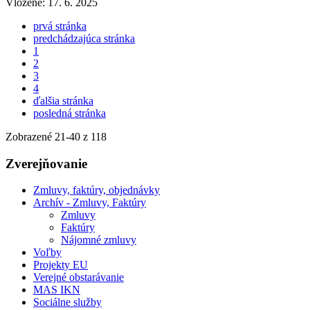
Vložené:
17. 6. 2025
prvá stránka
predchádzajúca stránka
1
2
3
4
ďalšia stránka
posledná stránka
Zobrazené
21
-
40
z 118
Zverejňovanie
Zmluvy, faktúry, objednávky
Archív - Zmluvy, Faktúry
Zmluvy
Faktúry
Nájomné zmluvy
Voľby
Projekty EU
Verejné obstarávanie
MAS IKN
Sociálne služby