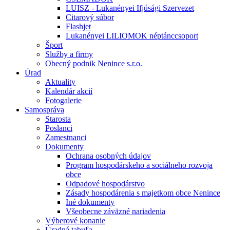
LUISZ - Lukanényei Ifjúsági Szervezet
Citarový súbor
Flashjet
Lukanényei LILIOMOK néptánccsoport
Šport
Služby a firmy
Obecný podnik Nenince s.r.o.
Úrad
Aktuality
Kalendár akcií
Fotogalerie
Samospráva
Starosta
Poslanci
Zamestnanci
Dokumenty
Ochrana osobných údajov
Program hospodárskeho a sociálneho rozvoja
obce
Odpadové hospodárstvo
Zásady hospodárenia s majetkom obce Nenince
Iné dokumenty
Všeobecne záväzné nariadenia
Výberové konanie
Úradná tabuľa