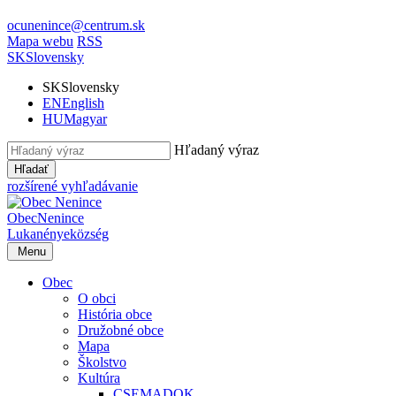
ocunenince@centrum.sk
Mapa webu
RSS
SK
Slovensky
SK
Slovensky
EN
English
HU
Magyar
Hľadaný výraz
Hľadať
rozšírené vyhľadávanie
Obec
Nenince
Lukanénye
község
Menu
Obec
O obci
História obce
Družobné obce
Mapa
Školstvo
Kultúra
CSEMADOK