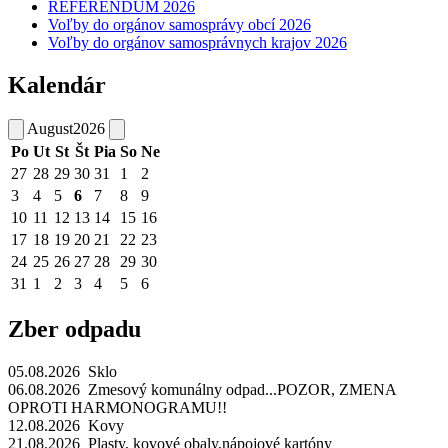
REFERENDUM 2026
Voľby do orgánov samosprávy obcí 2026
Voľby do orgánov samosprávnych krajov 2026
Kalendár
August
2026
Po
Ut
St
Št
Pia
So
Ne
27
28
29
30
31
1
2
3
4
5
6
7
8
9
10
11
12
13
14
15
16
17
18
19
20
21
22
23
24
25
26
27
28
29
30
31
1
2
3
4
5
6
Zber odpadu
05.08.2026 Sklo
06.08.2026 Zmesový komunálny odpad...POZOR, ZMENA
OPROTI HARMONOGRAMU!!
12.08.2026 Kovy
21.08.2026 Plasty, kovové obaly,nápojové kartóny