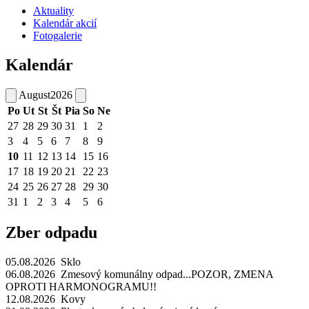
Aktuality
Kalendár akcií
Fotogalerie
Kalendár
August
2026
Po
Ut
St
Št
Pia
So
Ne
27
28
29
30
31
1
2
3
4
5
6
7
8
9
10
11
12
13
14
15
16
17
18
19
20
21
22
23
24
25
26
27
28
29
30
31
1
2
3
4
5
6
Zber odpadu
05.08.2026 Sklo
06.08.2026 Zmesový komunálny odpad...POZOR, ZMENA
OPROTI HARMONOGRAMU!!
12.08.2026 Kovy