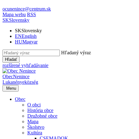
ocunenince@centrum.sk
Mapa webu
RSS
SK
Slovensky
SK
Slovensky
EN
English
HU
Magyar
Hľadaný výraz
Hľadať
rozšírené vyhľadávanie
Obec
Nenince
Lukanénye
község
Menu
Obec
O obci
História obce
Družobné obce
Mapa
Školstvo
Kultúra
CSEMADOK