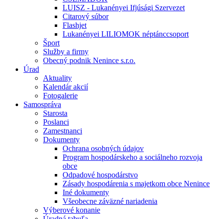
LUISZ - Lukanényei Ifjúsági Szervezet
Citarový súbor
Flashjet
Lukanényei LILIOMOK néptánccsoport
Šport
Služby a firmy
Obecný podnik Nenince s.r.o.
Úrad
Aktuality
Kalendár akcií
Fotogalerie
Samospráva
Starosta
Poslanci
Zamestnanci
Dokumenty
Ochrana osobných údajov
Program hospodárskeho a sociálneho rozvoja
obce
Odpadové hospodárstvo
Zásady hospodárenia s majetkom obce Nenince
Iné dokumenty
Všeobecne záväzné nariadenia
Výberové konanie
Úradná tabuľa