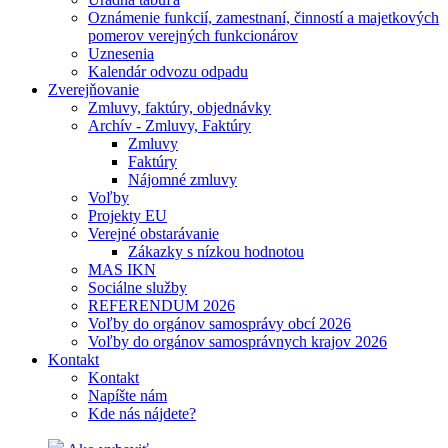
Oznámenie funkcií, zamestnaní, činností a majetkových
pomerov verejných funkcionárov
Uznesenia
Kalendár odvozu odpadu
Zverejňovanie
Zmluvy, faktúry, objednávky
Archív - Zmluvy, Faktúry
Zmluvy
Faktúry
Nájomné zmluvy
Voľby
Projekty EU
Verejné obstarávanie
Zákazky s nízkou hodnotou
MAS IKN
Sociálne služby
REFERENDUM 2026
Voľby do orgánov samosprávy obcí 2026
Voľby do orgánov samosprávnych krajov 2026
Kontakt
Kontakt
Napíšte nám
Kde nás nájdete?