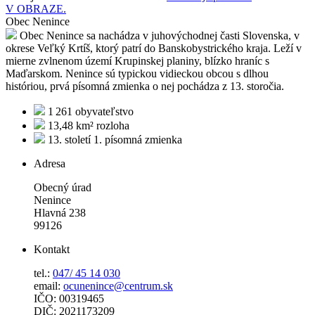
V OBRAZE.
Obec Nenince
Obec Nenince sa nachádza v juhovýchodnej časti Slovenska, v
okrese Veľký Krtíš, ktorý patrí do Banskobystrického kraja. Leží v
mierne zvlnenom území Krupinskej planiny, blízko hraníc s
Maďarskom. Nenince sú typickou vidieckou obcou s dlhou
históriou, prvá písomná zmienka o nej pochádza z 13. storočia.
1 261
obyvateľstvo
13,48 km²
rozloha
13. století
1. písomná zmienka
Adresa
Obecný úrad
Nenince
Hlavná 238
99126
Kontakt
tel.:
047/ 45 14 030
email:
ocunenince@centrum.sk
IČO: 00319465
DIČ: 2021173209