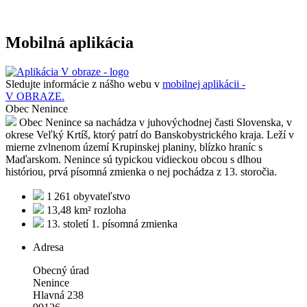
Mobilná aplikácia
Sledujte informácie z nášho webu v
mobilnej aplikácii -
V OBRAZE.
Obec Nenince
Obec Nenince sa nachádza v juhovýchodnej časti Slovenska, v
okrese Veľký Krtíš, ktorý patrí do Banskobystrického kraja. Leží v
mierne zvlnenom území Krupinskej planiny, blízko hraníc s
Maďarskom. Nenince sú typickou vidieckou obcou s dlhou
históriou, prvá písomná zmienka o nej pochádza z 13. storočia.
1 261
obyvateľstvo
13,48 km²
rozloha
13. století
1. písomná zmienka
Adresa
Obecný úrad
Nenince
Hlavná 238