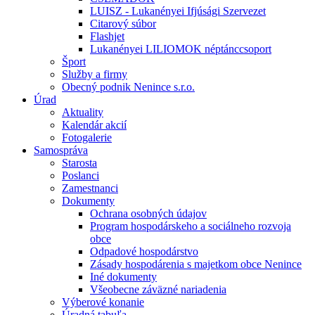
LUISZ - Lukanényei Ifjúsági Szervezet
Citarový súbor
Flashjet
Lukanényei LILIOMOK néptánccsoport
Šport
Služby a firmy
Obecný podnik Nenince s.r.o.
Úrad
Aktuality
Kalendár akcií
Fotogalerie
Samospráva
Starosta
Poslanci
Zamestnanci
Dokumenty
Ochrana osobných údajov
Program hospodárskeho a sociálneho rozvoja
obce
Odpadové hospodárstvo
Zásady hospodárenia s majetkom obce Nenince
Iné dokumenty
Všeobecne záväzné nariadenia
Výberové konanie
Úradná tabuľa