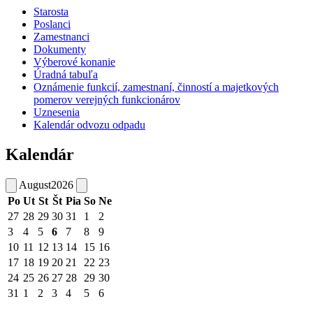
Starosta
Poslanci
Zamestnanci
Dokumenty
Výberové konanie
Úradná tabuľa
Oznámenie funkcií, zamestnaní, činností a majetkových
pomerov verejných funkcionárov
Uznesenia
Kalendár odvozu odpadu
Kalendár
August
2026
Po
Ut
St
Št
Pia
So
Ne
27
28
29
30
31
1
2
3
4
5
6
7
8
9
10
11
12
13
14
15
16
17
18
19
20
21
22
23
24
25
26
27
28
29
30
31
1
2
3
4
5
6