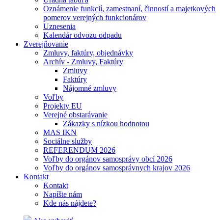
Oznámenie funkcií, zamestnaní, činností a majetkových
pomerov verejných funkcionárov
Uznesenia
Kalendár odvozu odpadu
Zverejňovanie
Zmluvy, faktúry, objednávky
Archív - Zmluvy, Faktúry
Zmluvy
Faktúry
Nájomné zmluvy
Voľby
Projekty EU
Verejné obstarávanie
Zákazky s nízkou hodnotou
MAS IKN
Sociálne služby
REFERENDUM 2026
Voľby do orgánov samosprávy obcí 2026
Voľby do orgánov samosprávnych krajov 2026
Kontakt
Kontakt
Napíšte nám
Kde nás nájdete?