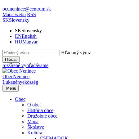
ocunenince@centrum.sk
Mapa webu
RSS
SK
Slovensky
SK
Slovensky
EN
English
HU
Magyar
Hľadaný výraz
Hľadať
rozšírené vyhľadávanie
Obec
Nenince
Lukanénye
község
Menu
Obec
O obci
História obce
Družobné obce
Mapa
Školstvo
Kultúra
CSEMADOK