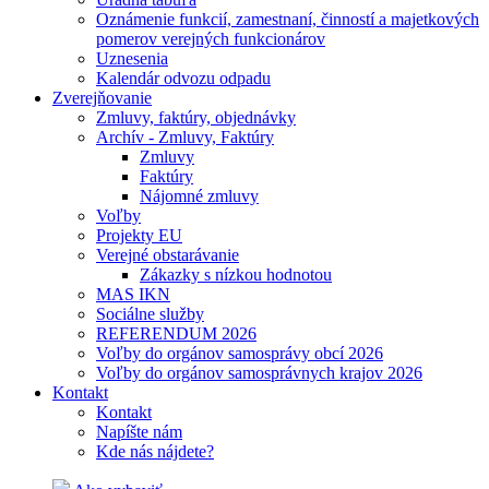
Oznámenie funkcií, zamestnaní, činností a majetkových
pomerov verejných funkcionárov
Uznesenia
Kalendár odvozu odpadu
Zverejňovanie
Zmluvy, faktúry, objednávky
Archív - Zmluvy, Faktúry
Zmluvy
Faktúry
Nájomné zmluvy
Voľby
Projekty EU
Verejné obstarávanie
Zákazky s nízkou hodnotou
MAS IKN
Sociálne služby
REFERENDUM 2026
Voľby do orgánov samosprávy obcí 2026
Voľby do orgánov samosprávnych krajov 2026
Kontakt
Kontakt
Napíšte nám
Kde nás nájdete?