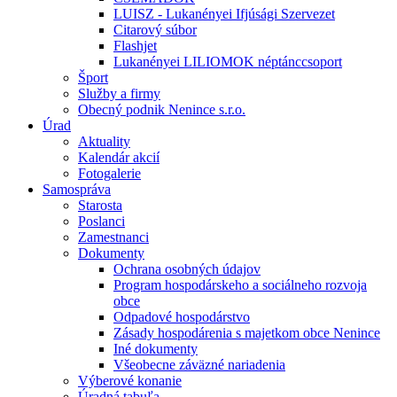
LUISZ - Lukanényei Ifjúsági Szervezet
Citarový súbor
Flashjet
Lukanényei LILIOMOK néptánccsoport
Šport
Služby a firmy
Obecný podnik Nenince s.r.o.
Úrad
Aktuality
Kalendár akcií
Fotogalerie
Samospráva
Starosta
Poslanci
Zamestnanci
Dokumenty
Ochrana osobných údajov
Program hospodárskeho a sociálneho rozvoja
obce
Odpadové hospodárstvo
Zásady hospodárenia s majetkom obce Nenince
Iné dokumenty
Všeobecne záväzné nariadenia
Výberové konanie
Úradná tabuľa