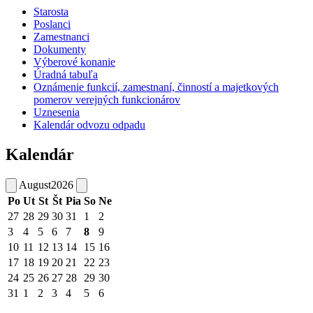
Starosta
Poslanci
Zamestnanci
Dokumenty
Výberové konanie
Úradná tabuľa
Oznámenie funkcií, zamestnaní, činností a majetkových
pomerov verejných funkcionárov
Uznesenia
Kalendár odvozu odpadu
Kalendár
August
2026
Po
Ut
St
Št
Pia
So
Ne
27
28
29
30
31
1
2
3
4
5
6
7
8
9
10
11
12
13
14
15
16
17
18
19
20
21
22
23
24
25
26
27
28
29
30
31
1
2
3
4
5
6