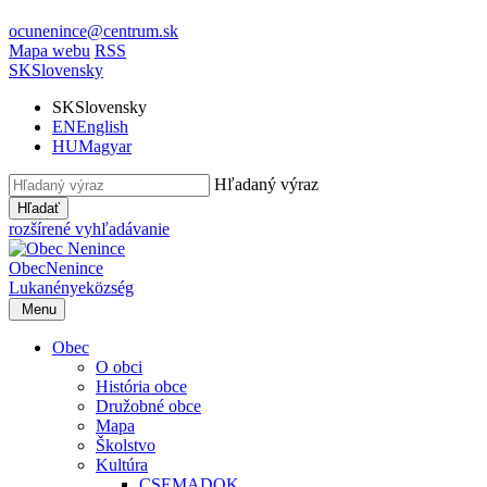
ocunenince@centrum.sk
Mapa webu
RSS
SK
Slovensky
SK
Slovensky
EN
English
HU
Magyar
Hľadaný výraz
Hľadať
rozšírené vyhľadávanie
Obec
Nenince
Lukanénye
község
Menu
Obec
O obci
História obce
Družobné obce
Mapa
Školstvo
Kultúra
CSEMADOK