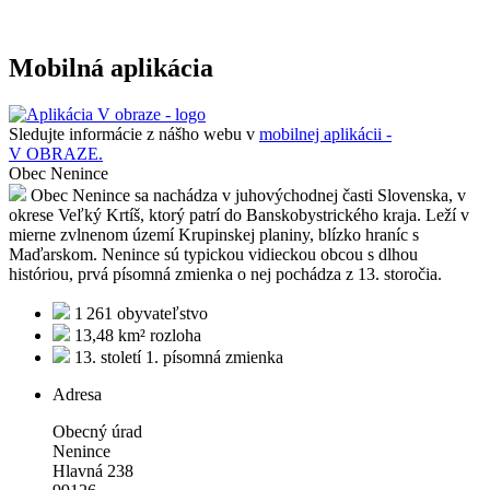
Mobilná aplikácia
Sledujte informácie z nášho webu v
mobilnej aplikácii -
V OBRAZE.
Obec Nenince
Obec Nenince sa nachádza v juhovýchodnej časti Slovenska, v
okrese Veľký Krtíš, ktorý patrí do Banskobystrického kraja. Leží v
mierne zvlnenom území Krupinskej planiny, blízko hraníc s
Maďarskom. Nenince sú typickou vidieckou obcou s dlhou
históriou, prvá písomná zmienka o nej pochádza z 13. storočia.
1 261
obyvateľstvo
13,48 km²
rozloha
13. století
1. písomná zmienka
Adresa
Obecný úrad
Nenince
Hlavná 238