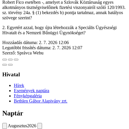
Robert Fico esetében -, amelyet a Szlovák Köztársaság egyes
alkotmányos tisztségviselőinek fizetési viszonyairól szóló 120/1993.
sz. törvény 24a. § (1) bekezdés b) pontja tartalmaz, annak hatályos
szövege szerint?
2. Egyetért azzal, hogy újra létrehozzák a Speciális Ügyészségi
Hivatalt és a Nemzeti Bűnügyi Ügynökséget?
Hozzáadás dátuma:
2. 7. 2026 12:06
Legutóbbi frissítés dátuma:
2. 7. 2026 12:07
Szerző:
Správca Webu
Hivatal
Hírek
Események naptára
Fényképgaléria
Bethlen Gábor Alapivány zrt.
Naptár
Augusztus
2026