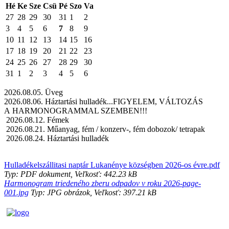
Hé
Ke
Sze
Csü
Pé
Szo
Va
27
28
29
30
31
1
2
3
4
5
6
7
8
9
10
11
12
13
14
15
16
17
18
19
20
21
22
23
24
25
26
27
28
29
30
31
1
2
3
4
5
6
2026.08.05. Üveg
2026.08.06. Háztartási hulladék...FIGYELEM, VÁLTOZÁS
A HARMONOGRAMMAL SZEMBEN!!!
2026.08.12. Fémek
2026.08.21. Műanyag, fém / konzerv-, fém dobozok/ tetrapak
2026.08.24. Háztartási hulladék
Hulladékelszállitasi naptár Lukanénye községben 2026-os évre.pdf
Typ: PDF dokument, Veľkosť: 442.23 kB
Harmonogram triedeného zberu odpadov v roku 2026-page-
001.jpg
Typ: JPG obrázok, Veľkosť: 397.21 kB