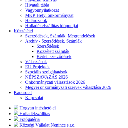
Hivatali tábla
Vagyonnyilatkozat
MKP-Helyi önkormányzat
Határozatok
Hulladékelszállítás időpontjai
Közzététel
Szerződések, Számlák, Megrendelések
Archív - Szerződések, Számlák
Szerződések
Közzétett számlák
Bérleti szerződések
Választások
EU Projektek
Szociális szolgáltatások
NÉPSZAVAZÁS 2026
Önkörmányzati választások 2026
Megyei önkormányzati szervek választása 2026
Kapcsolat
Kapcsolat
Hogyan intézhető el
Hulladékszállítas
Fotógaléria
Községi Vállalat Nenince s.r.o.