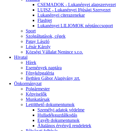
CSEMADOK - Lukanényei alapszervezet
LUISZ - Lukanényei Ifjúsági Szervezet
Lukanényei citerazenekar
Flashjet
Lukanényei LILIOMOK néptánccsoport
Sport
Szolgáltatások, cégek
Patay László
Lénár Károly
Községi Vállalat Nenince s.r.o.
Hivatal
Hírek
Események naptára
Fényképgaléria
Bethlen Gábor Alapivány zrt.
Önkormányzat
Polgármester
Képviselők
Munkatársak
Letölthető dokumentumok
Személyi adatok védelme
Hulladékgazdálkodás
Egyéb dokumentumok
Általános érvényű rendeletek
Pályázati felhívás