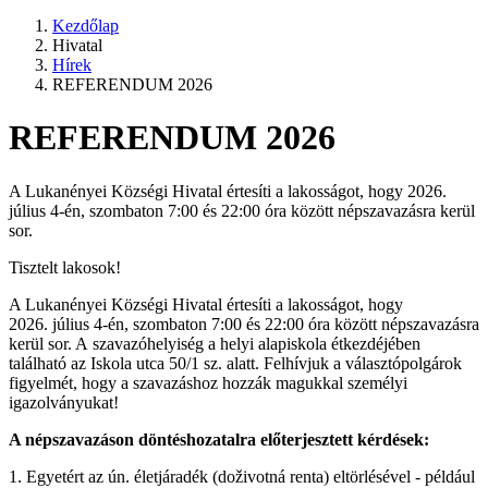
Kezdőlap
Hivatal
Hírek
REFERENDUM 2026
REFERENDUM 2026
A Lukanényei Községi Hivatal értesíti a lakosságot, hogy 2026.
július 4-én, szombaton 7:00 és 22:00 óra között népszavazásra kerül
sor.
Tisztelt lakosok!
A Lukanényei Községi Hivatal értesíti a lakosságot, hogy
2026. július 4-én, szombaton 7:00 és 22:00 óra között népszavazásra
kerül sor. A szavazóhelyiség a helyi alapiskola étkezdéjében
található az Iskola utca 50/1 sz. alatt. Felhívjuk a választópolgárok
figyelmét, hogy a szavazáshoz hozzák magukkal személyi
igazolványukat!
A népszavazáson döntéshozatalra előterjesztett kérdések:
1. Egyetért az ún. életjáradék (doživotná renta) eltörlésével - például