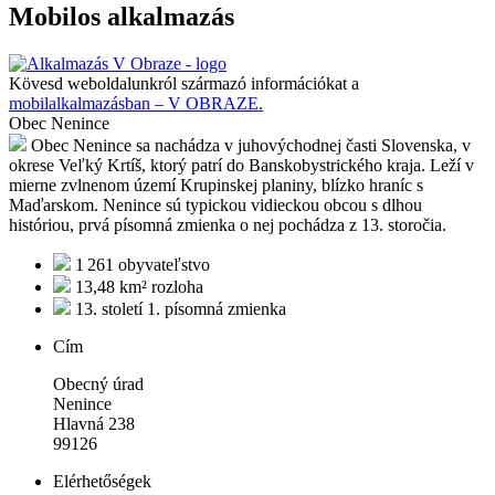
Mobilos alkalmazás
Kövesd weboldalunkról származó információkat a
mobilalkalmazásban – V OBRAZE.
Obec Nenince
Obec Nenince sa nachádza v juhovýchodnej časti Slovenska, v
okrese Veľký Krtíš, ktorý patrí do Banskobystrického kraja. Leží v
mierne zvlnenom území Krupinskej planiny, blízko hraníc s
Maďarskom. Nenince sú typickou vidieckou obcou s dlhou
históriou, prvá písomná zmienka o nej pochádza z 13. storočia.
1 261
obyvateľstvo
13,48 km²
rozloha
13. století
1. písomná zmienka
Cím
Obecný úrad
Nenince
Hlavná 238
99126
Elérhetőségek