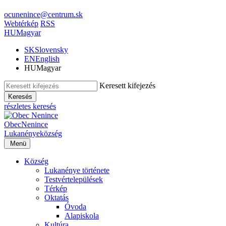
ocunenince@centrum.sk
Webtérkép
RSS
HU
Magyar
SK
Slovensky
EN
English
HU
Magyar
Keresett kifejezés
Keresés
részletes keresés
Obec
Nenince
Lukanénye
község
Menü
Község
Lukanénye története
Testvértelepülések
Térkép
Oktatás
Óvoda
Alapiskola
Kultúra