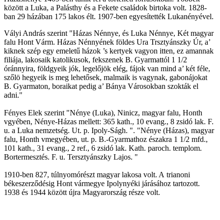
között a Luka, a Palásthy és a Fekete családok birtoka volt. 1828-
ban 29 házában 175 lakos élt. 1907-ben egyesítették Lukanényével.
Vályi András szerint "Házas Nénnye, és Luka Nénnye, Két magyar
falu Hont Várm. Házas Nénnyének földes Ura Trsztyánszky Úr, a’
kiknek szép egy emeletű házok ’s kertyek vagyon itten, ez amannak
filiája, lakosaik katolikusok, fekszenek B. Gyarmattól 1 1/2
óránnyira, földgyeik jók, legelőjök elég, fájok van mind a’ két féle,
szőlö hegyeik is meg lehetősek, malmaik is vagynak, gabonájokat
B. Gyarmaton, boraikat pedig a’ Bánya Városokban szokták el
adni."
Fényes Elek szerint "Nénye (Luka), Ninicz, magyar falu, Honth
vgyében, Nénye-Házas mellett: 365 kath., 10 evang., 8 zsidó lak. F.
u. a Luka nemzetség. Ut. p. Ipoly-Ságh. ". "Nénye (Házas), magyar
falu, Honth vmegyében, ut. p. B.-Gyarmathoz északra 1 1/2 mfd.,
101 kath., 31 evang., 2 ref., 6 zsidó lak. Kath. paroch. templom.
Bortermesztés. F. u. Tersztyánszky Lajos. "
1910-ben 827, túlnyomórészt magyar lakosa volt. A trianoni
békeszerződésig Hont vármegye Ipolynyéki járásához tartozott.
1938 és 1944 között újra Magyarország része volt.