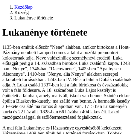
Kezdőlap
Község
Lukanénye története
Lukanénye története
1135-ben említik először "Nene" alakban, amikor birtokosa a Hont-
Pázmány nembeli Lampert comes a falut a bozóki premontrei
kolostornak adja. Neve valószínűleg személynévi eredetű, Luka
előtagját pedig a 14. században birtokos Luka családról kapta. 1243-
ban "Nenye", 1346-ban "Dacownene", 1409-ben "Apathy seu
Alsonenye", 1410-ben "Nenye, alia Nenye" alakban szerepel
a korabeli forrásokban. 1243-ban IV. Béla a falut a Dobák családnak
adja. A Luka család 1337-ben lett a falu birtokosa és évszázadokig
volt a falu földesura. A 18. században Luka Lajos kastélyt is
építtetett a faluban, amely ma is áll, iskola van benne. Szintén ekkor
épült a Blaskovits-kastély, ma szálló van benne. A harmadik kastély
a Fekete családé ma romos állapotban van. 1715-ban Lukanényén
kúria és 22 ház állt. 1828-ban 66 házában 404 lakos élt. Lakói
mezőgazdasággal és szőlőtermesztéssel foglalkoztak.
A mai falu Lukanénye és Házasnénye egyesítéséből keletkezett.
Házasnénye 1409-ben tűnik fel a történeti forrásokban. Többek