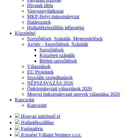
Hivatali tábla
Vagyonnyilatkozat
MKP-Helyi önkormányzat
Határozatok
Hulladékelszállítás időpontjai
Közzététel
Szerződések, Számlák, Megrendelések
Archív - Szerződések, Számlák
Szerződések
Közzétett számlák
Bérleti szerződések
Választások
EU Projektek
Szociális szolgáltatások
NÉPSZAVAZÁS 2026
Önkörmányzati választások 2026
Megyei önkormányzati szervek választása 2026
Kapcsolat
Kapcsolat
Hogyan intézhető el
Hulladékszállítas
Fotógaléria
Községi Vállalat Nenince s.r.o.