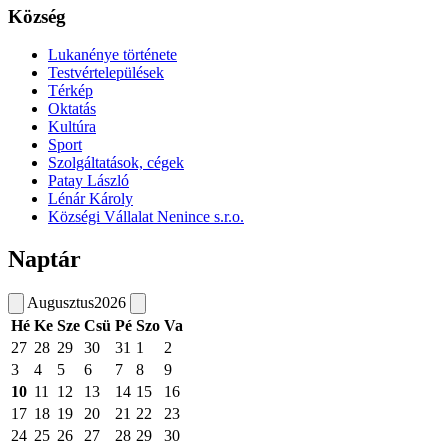
Község
Lukanénye története
Testvértelepülések
Térkép
Oktatás
Kultúra
Sport
Szolgáltatások, cégek
Patay László
Lénár Károly
Községi Vállalat Nenince s.r.o.
Naptár
Augusztus
2026
Hé
Ke
Sze
Csü
Pé
Szo
Va
27
28
29
30
31
1
2
3
4
5
6
7
8
9
10
11
12
13
14
15
16
17
18
19
20
21
22
23
24
25
26
27
28
29
30