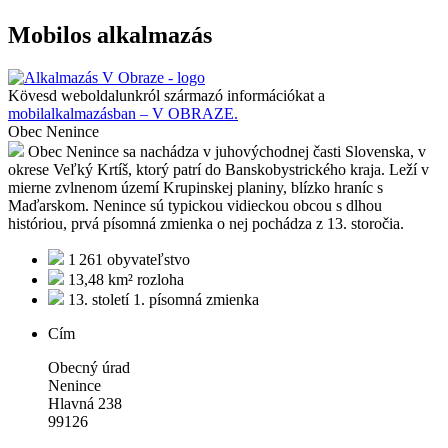
Mobilos alkalmazás
Kövesd weboldalunkról származó információkat a
mobilalkalmazásban – V OBRAZE.
Obec Nenince
Obec Nenince sa nachádza v juhovýchodnej časti Slovenska, v
okrese Veľký Krtíš, ktorý patrí do Banskobystrického kraja. Leží v
mierne zvlnenom území Krupinskej planiny, blízko hraníc s
Maďarskom. Nenince sú typickou vidieckou obcou s dlhou
históriou, prvá písomná zmienka o nej pochádza z 13. storočia.
1 261
obyvateľstvo
13,48 km²
rozloha
13. století
1. písomná zmienka
Cím
Obecný úrad
Nenince
Hlavná 238
99126