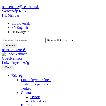
ocunenince@centrum.sk
Webtérkép
RSS
HU
Magyar
SK
Slovensky
EN
English
HU
Magyar
Keresett kifejezés
Keresés
részletes keresés
Obec
Nenince
Lukanénye
község
Menü
Község
Lukanénye története
Testvértelepülések
Térkép
Oktatás
Óvoda
Alapiskola
Kultúra