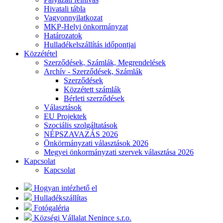
Hivatali tábla
Vagyonnyilatkozat
MKP-Helyi önkormányzat
Határozatok
Hulladékelszállítás időpontjai
Közzététel
Szerződések, Számlák, Megrendelések
Archív - Szerződések, Számlák
Szerződések
Közzétett számlák
Bérleti szerződések
Választások
EU Projektek
Szociális szolgáltatások
NÉPSZAVAZÁS 2026
Önkörmányzati választások 2026
Megyei önkormányzati szervek választása 2026
Kapcsolat
Kapcsolat
Hogyan intézhető el
Hulladékszállítas
Fotógaléria
Községi Vállalat Nenince s.r.o.