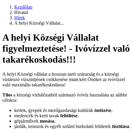
Kezdőlap
Hivatal
Hírek
A helyi Községi Vállalat...
A helyi Községi Vállalat
figyelmeztetése! - Ivóvízzel való
takarékoskodás!!!
A helyi Községi vállalat a hosszan tartó szárazság és a községi
víztározó vízszintjének csökkenése miatt kéri Önöket az ivóvízzel
való maximális takarékoskodásra!
Tilos
a községi vízhálózatból származó ivóvíz használata az alábbi
célokra:
kertek, gyepek és mezőgazdasági kultúrák
öntözése
,
medencék és kerti tavak
feltöltése
,
gépjárművek
mosása
,
járdák, teraszok és egyéb szilárd burkolatú felületek
tisztítása
.