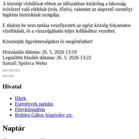
A községi vízhálózat ebben az időszakban kizárólag a lakosság
ivóvízzel való ellátását (ivás, főzés), valamint az alapvető személyi
higiénia biztosítását szolgálja.
E tilalom be nem tartása veszélyezteti az egész község folyamatos
vízellátását, és a vízszolgáltatás teljes leállásához vezethet.
Köszönjük figyelmességüket és megértésüket!
Hozzáadás dátuma:
26. 5. 2026 13:19
Legutóbbi frissítés dátuma:
26. 5. 2026 13:22
Szerző:
Správca Webu
Hivatal
Hírek
Események naptára
Fényképgaléria
Bethlen Gábor Alapivány zrt.
Naptár