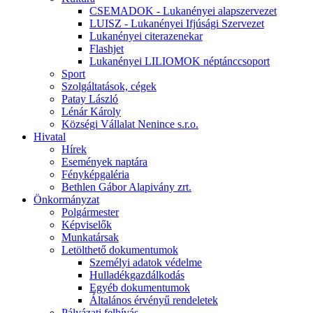
CSEMADOK - Lukanényei alapszervezet
LUISZ - Lukanényei Ifjúsági Szervezet
Lukanényei citerazenekar
Flashjet
Lukanényei LILIOMOK néptánccsoport
Sport
Szolgáltatások, cégek
Patay László
Lénár Károly
Községi Vállalat Nenince s.r.o.
Hivatal
Hírek
Események naptára
Fényképgaléria
Bethlen Gábor Alapivány zrt.
Önkormányzat
Polgármester
Képviselők
Munkatársak
Letölthető dokumentumok
Személyi adatok védelme
Hulladékgazdálkodás
Egyéb dokumentumok
Általános érvényű rendeletek
Pályázati felhívás