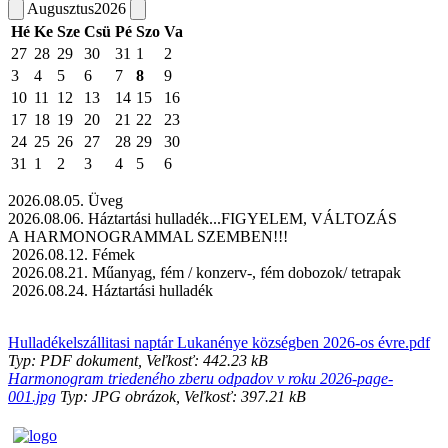
Augusztus
2026
Hé
Ke
Sze
Csü
Pé
Szo
Va
27
28
29
30
31
1
2
3
4
5
6
7
8
9
10
11
12
13
14
15
16
17
18
19
20
21
22
23
24
25
26
27
28
29
30
31
1
2
3
4
5
6
2026.08.05. Üveg
2026.08.06. Háztartási hulladék...FIGYELEM, VÁLTOZÁS
A HARMONOGRAMMAL SZEMBEN!!!
2026.08.12. Fémek
2026.08.21. Műanyag, fém / konzerv-, fém dobozok/ tetrapak
2026.08.24. Háztartási hulladék
Hulladékelszállitasi naptár Lukanénye községben 2026-os évre.pdf
Typ: PDF dokument, Veľkosť: 442.23 kB
Harmonogram triedeného zberu odpadov v roku 2026-page-
001.jpg
Typ: JPG obrázok, Veľkosť: 397.21 kB