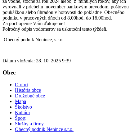
za vodné, stočné za rok 2024 alebo, z minulých rokov, aby ich
vyrovnali v priebehu november bankovým prevodom, poštovou
poukážkou alebo úhradou v hotovosti do pokladne Obecného
podniku v pracovných dňoch od 8,00hod. do 16,00hod.
Za pochopenie Vám ďakujeme!
Polročný odpis vodomerov sa uskutoční tento týždeň.
Obecný podnik Nenince, s.r.o.
Dátum vloženia:
28. 10. 2025 9:39
Obec
O obci
História obce
Družobné obce
Mapa
Školstvo
Kultúra
Šport
Služby a firmy
Obecný podnik Nenince s.r.o.