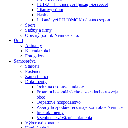
LUISZ - Lukanényei Ifjúsági Szervezet
Citarový súbor
Flashjet
Lukanényei LILIOMOK néptánccsoport
Šport
Služby a firmy
Obecný podnik Nenince s.r.o.
Úrad
Aktuality
Kalendár akcií
Fotogalerie
Samospráva
Starosta
Poslanci
Zamestnanci
Dokumenty
Ochrana osobných údajov
Program hospodárskeho a sociálneho rozvoja
obce
Odpadové hospodárstvo
Zásady hospodárenia s majetkom obce Nenince
Iné dokumenty
Všeobecne záväzné nariadenia
Výberové konanie
Úradná tabuľa