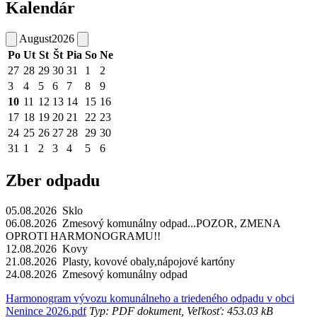
Kalendár
August
2026
Po
Ut
St
Št
Pia
So
Ne
27
28
29
30
31
1
2
3
4
5
6
7
8
9
10
11
12
13
14
15
16
17
18
19
20
21
22
23
24
25
26
27
28
29
30
31
1
2
3
4
5
6
Zber odpadu
05.08.2026 Sklo
06.08.2026 Zmesový komunálny odpad...POZOR, ZMENA
OPROTI HARMONOGRAMU!!
12.08.2026 Kovy
21.08.2026 Plasty, kovové obaly,nápojové kartóny
24.08.2026 Zmesový komunálny odpad
Harmonogram vývozu komunálneho a triedeného odpadu v obci
Nenince 2026.pdf
Typ: PDF dokument, Veľkosť: 453.03 kB