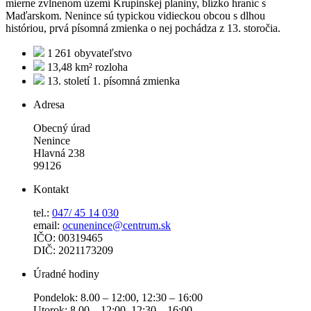
mierne zvlnenom území Krupinskej planiny, blízko hraníc s
Maďarskom. Nenince sú typickou vidieckou obcou s dlhou
históriou, prvá písomná zmienka o nej pochádza z 13. storočia.
1 261
obyvateľstvo
13,48 km²
rozloha
13. století
1. písomná zmienka
Adresa
Obecný úrad
Nenince
Hlavná 238
99126
Kontakt
tel.:
047/ 45 14 030
email:
ocunenince@centrum.sk
IČO: 00319465
DIČ: 2021173209
Úradné hodiny
Pondelok: 8.00 – 12:00, 12:30 – 16:00
Utorok: 8.00 – 12:00, 12:30 – 16:00