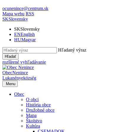
ocunenince@centrum.sk
Mapa webu
RSS
SK
Slovensky
SK
Slovensky
EN
English
HU
Magyar
Hľadaný výraz
Hľadať
rozšírené vyhľadávanie
Obec
Nenince
Lukanénye
község
Menu
Obec
O obci
História obce
Družobné obce
Mapa
Školstvo
Kultúra
CSEMADOK