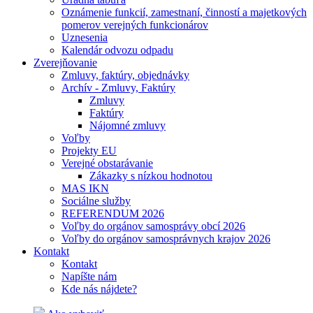
Oznámenie funkcií, zamestnaní, činností a majetkových
pomerov verejných funkcionárov
Uznesenia
Kalendár odvozu odpadu
Zverejňovanie
Zmluvy, faktúry, objednávky
Archív - Zmluvy, Faktúry
Zmluvy
Faktúry
Nájomné zmluvy
Voľby
Projekty EU
Verejné obstarávanie
Zákazky s nízkou hodnotou
MAS IKN
Sociálne služby
REFERENDUM 2026
Voľby do orgánov samosprávy obcí 2026
Voľby do orgánov samosprávnych krajov 2026
Kontakt
Kontakt
Napíšte nám
Kde nás nájdete?