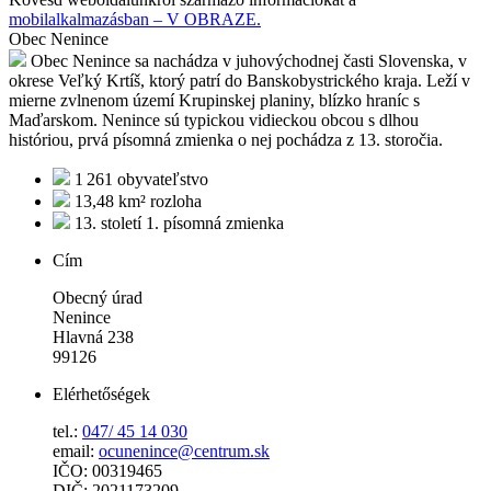
mobilalkalmazásban – V OBRAZE.
Obec Nenince
Obec Nenince sa nachádza v juhovýchodnej časti Slovenska, v
okrese Veľký Krtíš, ktorý patrí do Banskobystrického kraja. Leží v
mierne zvlnenom území Krupinskej planiny, blízko hraníc s
Maďarskom. Nenince sú typickou vidieckou obcou s dlhou
históriou, prvá písomná zmienka o nej pochádza z 13. storočia.
1 261
obyvateľstvo
13,48 km²
rozloha
13. století
1. písomná zmienka
Cím
Obecný úrad
Nenince
Hlavná 238
99126
Elérhetőségek
tel.:
047/ 45 14 030
email:
ocunenince@centrum.sk
IČO: 00319465
DIČ: 2021173209