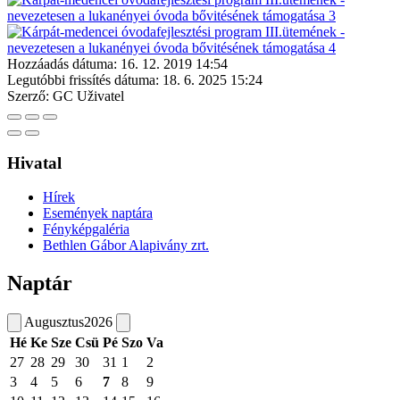
Hozzáadás dátuma:
16. 12. 2019 14:54
Legutóbbi frissítés dátuma:
18. 6. 2025 15:24
Szerző:
GC Uživatel
Hivatal
Hírek
Események naptára
Fényképgaléria
Bethlen Gábor Alapivány zrt.
Naptár
Augusztus
2026
Hé
Ke
Sze
Csü
Pé
Szo
Va
27
28
29
30
31
1
2
3
4
5
6
7
8
9