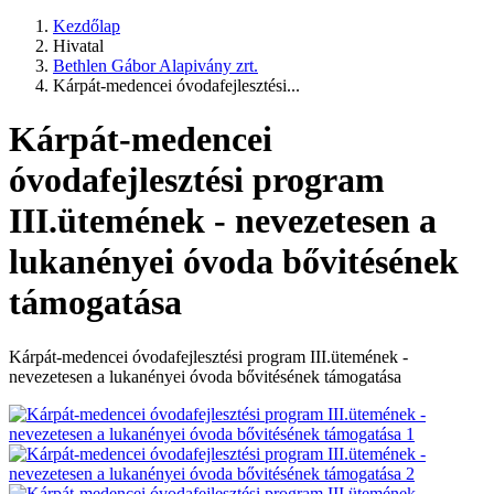
Kezdőlap
Hivatal
Bethlen Gábor Alapivány zrt.
Kárpát-medencei óvodafejlesztési...
Kárpát-medencei
óvodafejlesztési program
III.ütemének - nevezetesen a
lukanényei óvoda bővitésének
támogatása
Kárpát-medencei óvodafejlesztési program III.ütemének -
nevezetesen a lukanényei óvoda bővitésének támogatása