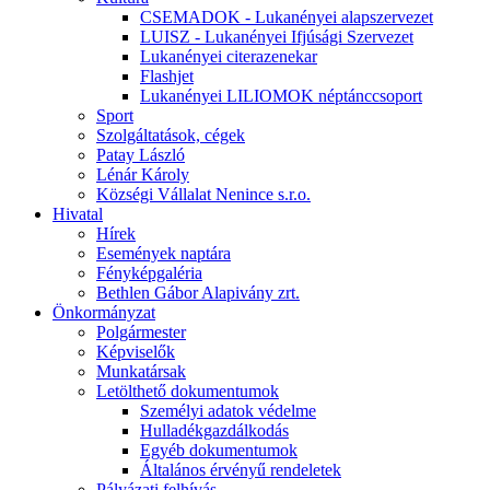
CSEMADOK - Lukanényei alapszervezet
LUISZ - Lukanényei Ifjúsági Szervezet
Lukanényei citerazenekar
Flashjet
Lukanényei LILIOMOK néptánccsoport
Sport
Szolgáltatások, cégek
Patay László
Lénár Károly
Községi Vállalat Nenince s.r.o.
Hivatal
Hírek
Események naptára
Fényképgaléria
Bethlen Gábor Alapivány zrt.
Önkormányzat
Polgármester
Képviselők
Munkatársak
Letölthető dokumentumok
Személyi adatok védelme
Hulladékgazdálkodás
Egyéb dokumentumok
Általános érvényű rendeletek
Pályázati felhívás