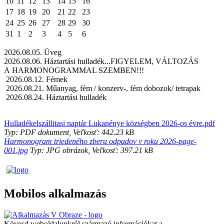
10
11
12
13
14
15
16
17
18
19
20
21
22
23
24
25
26
27
28
29
30
31
1
2
3
4
5
6
2026.08.05. Üveg
2026.08.06. Háztartási hulladék...FIGYELEM, VÁLTOZÁS
A HARMONOGRAMMAL SZEMBEN!!!
2026.08.12. Fémek
2026.08.21. Műanyag, fém / konzerv-, fém dobozok/ tetrapak
2026.08.24. Háztartási hulladék
Hulladékelszállitasi naptár Lukanénye községben 2026-os évre.pdf
Typ: PDF dokument, Veľkosť: 442.23 kB
Harmonogram triedeného zberu odpadov v roku 2026-page-
001.jpg
Typ: JPG obrázok, Veľkosť: 397.21 kB
Mobilos alkalmazás
Kövesd weboldalunkról származó információkat a