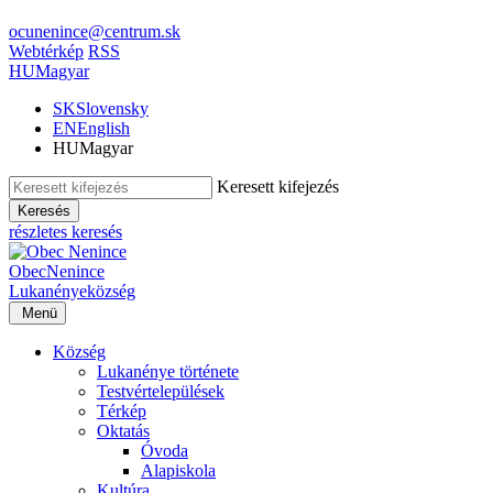
ocunenince@centrum.sk
Webtérkép
RSS
HU
Magyar
SK
Slovensky
EN
English
HU
Magyar
Keresett kifejezés
Keresés
részletes keresés
Obec
Nenince
Lukanénye
község
Menü
Község
Lukanénye története
Testvértelepülések
Térkép
Oktatás
Óvoda
Alapiskola
Kultúra