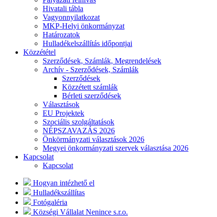
Hivatali tábla
Vagyonnyilatkozat
MKP-Helyi önkormányzat
Határozatok
Hulladékelszállítás időpontjai
Közzététel
Szerződések, Számlák, Megrendelések
Archív - Szerződések, Számlák
Szerződések
Közzétett számlák
Bérleti szerződések
Választások
EU Projektek
Szociális szolgáltatások
NÉPSZAVAZÁS 2026
Önkörmányzati választások 2026
Megyei önkormányzati szervek választása 2026
Kapcsolat
Kapcsolat
Hogyan intézhető el
Hulladékszállítas
Fotógaléria
Községi Vállalat Nenince s.r.o.